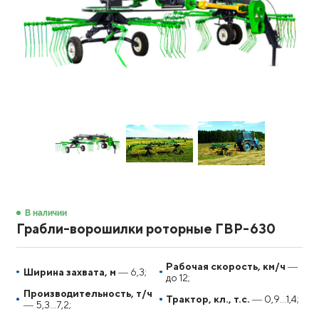
В наличии
Грабли-ворошилки роторные ГВР-630
Рабочая скорость, км/ч
―
Ширина захвата, м
― 6,3;
до 12;
Производительность, т/ч
Трактор, кл., т.с.
― 0,9...1,4;
― 5,3...7,2;