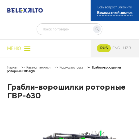
Есть вопрос? Закажите
Бесплатный звонок
МЕНЮ
RUS
ENG
UZB
Главная
Каталог техники
Кормозаготовка
Грабли-ворошилки
роторные ГВР-630
Грабли-ворошилки роторные
ГВР-630