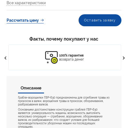
Все характеристики
Рассчитать цену
Оставить заявку
Факты, почему
покупают у нас
100% гарантия
возврата денег
Описание
Грабли-ворошилки ГВР-630 предназначены для сгребания травы из
прокосов в валки, ворошения травы в прокосах, оборачивания,
разбрасывания валков.
Основными достоинствами конструкции граблей ГВР-630
являются: универсальность машины, возможность выполнять
несколько операций — сгребание, ворошение, оборачивание
валков, их разбрасывание, что создает условия для большей
производительности уборочных машин на последующих
операциях.