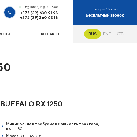
Будние дни 9.00-18.00
Есть вопрос? Закажите
+375 (29) 630 91 98
Бесплатный звонок
+375 (29) 360 62 18
RUS
ENG
UZB
ВОСТИ
КОНТАКТЫ
50
 BUFFALO RX 1250
Минимальная требуемая мощность трактора,
л.с.
― 80;
Масса, кг
― 4900;