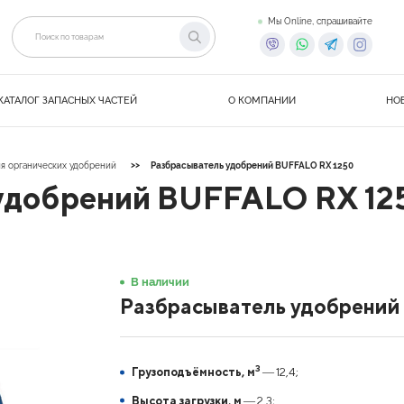
Мы Online, спрашивайте
КАТАЛОГ ЗАПАСНЫХ ЧАСТЕЙ
О КОМПАНИИ
НО
я органических удобрений
Разбрасыватель удобрений BUFFALO RX 1250
удобрений BUFFALO RX 12
В наличии
Разбрасыватель удобрений
3
Грузоподъёмность, м
― 12,4;
Высота загрузки, м
― 2,3;