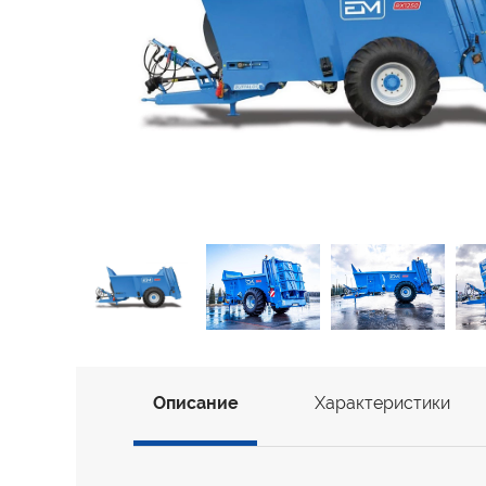
Организуем
Самая низкая
Самая
доставку
цена
на рынке
цена
Описание
Характеристики