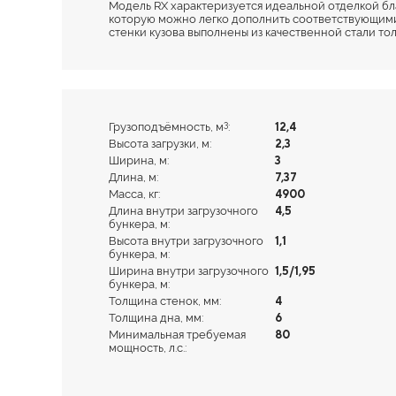
Модель RX характеризуется идеальной отделкой бл
которую можно легко дополнить соответствующими
стенки кузова выполнены из качественной стали то
3
Грузоподъёмность, м
:
12,4
Высота загрузки, м:
2,3
Ширина, м:
3
Длина, м:
7,37
Масса, кг:
4900
Длина внутри загрузочного
4,5
бункера, м:
Высота внутри загрузочного
1,1
бункера, м:
Ширина внутри загрузочного
1,5/1,95
бункера, м:
Толщина стенок, мм:
4
Толщина дна, мм:
6
Минимальная требуемая
80
мощность, л.с.: