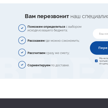
Вам перезвонит
наш специали
Поможем определиться
с выбором
исходя из вашего бюджета;
Расскажем
где можно сэкономить;
Пере
Рассчитаем
сразу же смету;
Мы не п
третьим
его для
Сориентируем
по доставке.